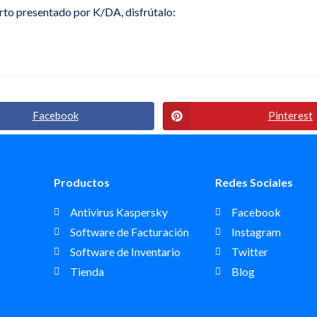
erto presentado por K/DA, disfrútalo:
Facebook
Pinterest
Productos
Redes Sociales
Antivirus Kaspersky
Facebook
Software de Facturación
Instagram
Software de Inventario
Twitter
Tienda
Blog