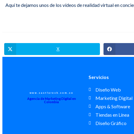
Aquí te dejamos unos de los vídeos de realidad virtual en conci
X
Servicios
Diseño Web
www.castlerock.com.co
Marketing Digital
Agencia de Marketing Digital en
Colombia
Apps & Software
Tiendas en Línea
Diseño Gráfico